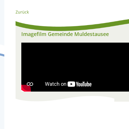
Zurück
Imagefilm Gemeinde Muldestausee