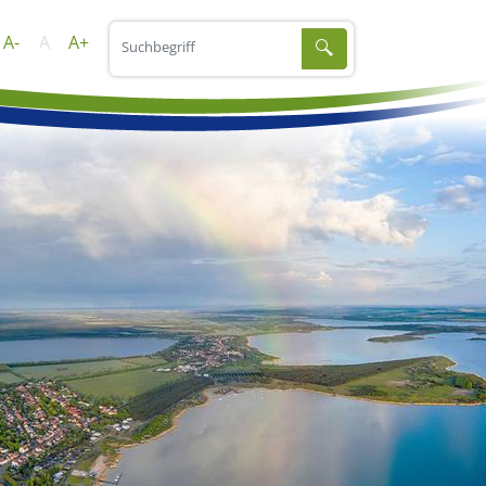
A-
A
A+