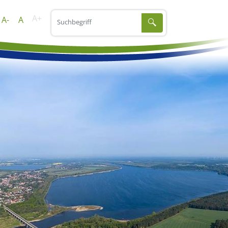
A+
A-
A