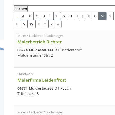
_
A
B
C
D
E
F
G
H
I
J
K
L
M
N
U
V
W
X
Y
Z
#
Maler / Lackierer / Bodenleger
Malerbetrieb Richter
06774 Muldestausee
OT Friedersdorf
Muldensteiner Str. 2
Handwerk
Malerfirma Leidenfrost
06774 Muldestausee
OT Pouch
Triftstraße 3
Maler / Lackierer / Bodenleger