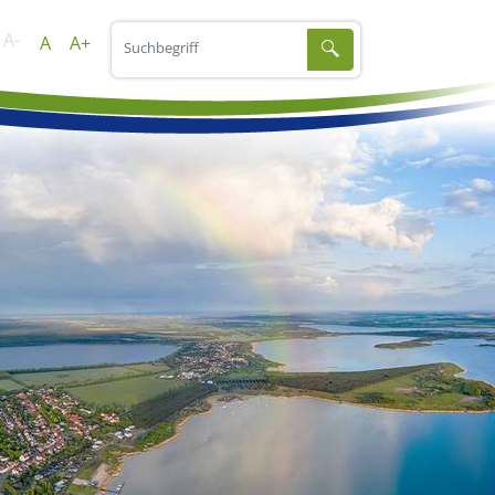
A-
A
A+