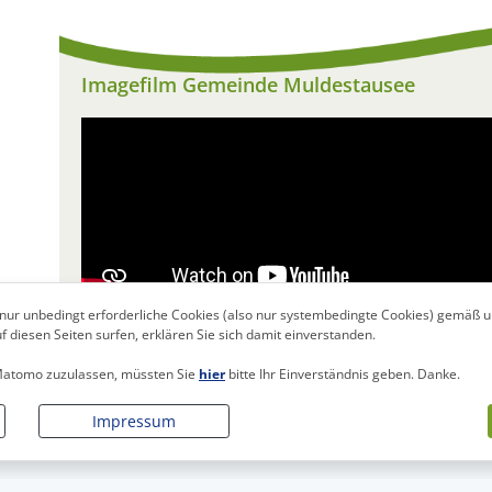
Imagefilm Gemeinde Muldestausee
nur unbedingt erforderliche Cookies (also nur systembedingte Cookies) gemäß 
 diesen Seiten surfen, erklären Sie sich damit einverstanden.
 Matomo zuzulassen, müssten Sie
hier
bitte Ihr Einverständnis geben. Danke.
Impressum
Sitemap
Kontakt
Login