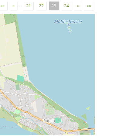
««
«
...
21
22
23
24
»
»»