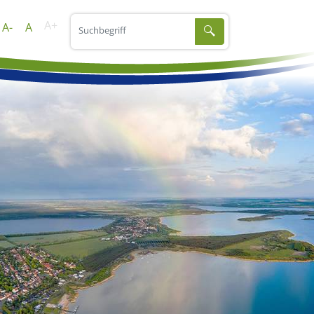
A+
A-
A